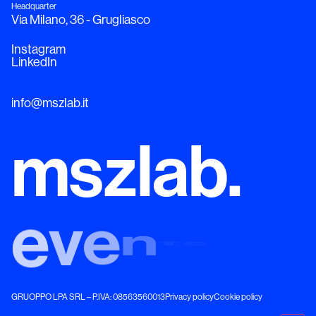
Headquarter
Via Milano, 36 - Grugliasco
Instagram
LinkedIn
info@mszlab.it
mszlab.
e
i
g
i
t
a
l
d
GRUOPPO LPA SRL – P.IVA: 0​8​5​6​3​5​6​0​0​1​3
Privacy policy
Cookie policy