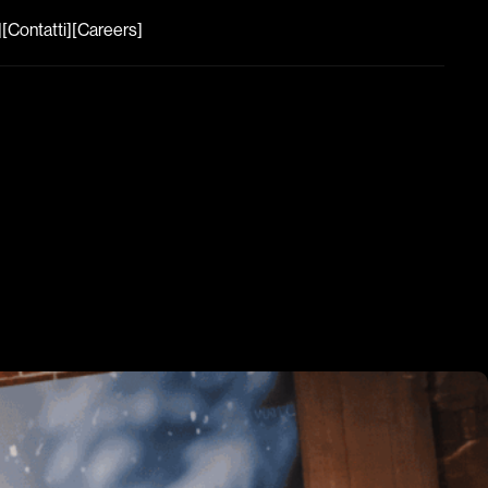
]
[Contatti]
[Careers]