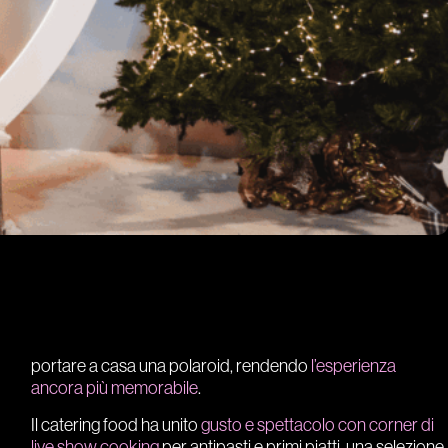
portare a casa una polaroid, rendendo
l’esperienza
ancora più memorabile
.
Il catering food ha unito
gusto e spettacolo con corner di
live show cooking
per antipasti e primi piatti, una selezione