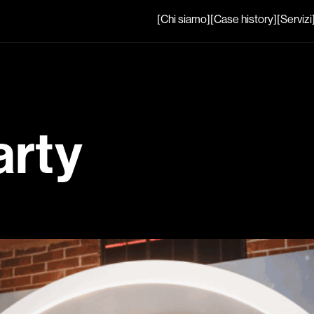
[Chi siamo]
[Case history]
[Servizi
rty